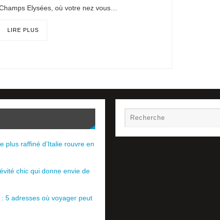
Champs Elysées, où votre nez vous…
LIRE PLUS
e plus raffiné d’Italie rouvre en
évité chic qui donne envie de
e : 5 adresses où voyager peut