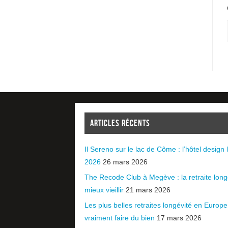
ARTICLES RÉCENTS
Il Sereno sur le lac de Côme : l’hôtel design l
2026
26 mars 2026
The Recode Club à Megève : la retraite long
mieux vieillir
21 mars 2026
Les plus belles retraites longévité en Europ
vraiment faire du bien
17 mars 2026