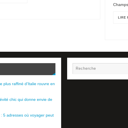
Champs 
LIRE
e plus raffiné d’Italie rouvre en
évité chic qui donne envie de
e : 5 adresses où voyager peut