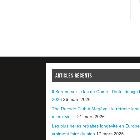
ARTICLES RÉCENTS
Il Sereno sur le lac de Côme : l’hôtel design l
2026
26 mars 2026
The Recode Club à Megève : la retraite long
mieux vieillir
21 mars 2026
Les plus belles retraites longévité en Europ
vraiment faire du bien
17 mars 2026