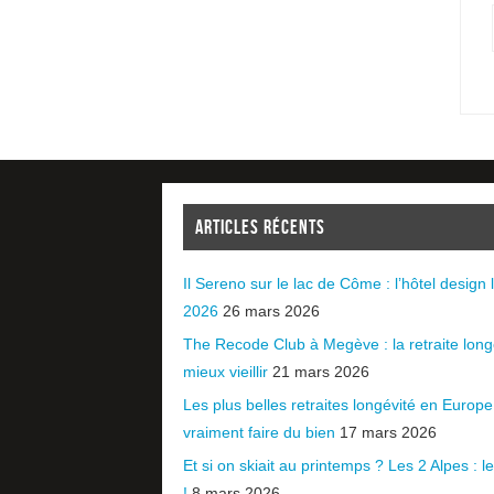
ARTICLES RÉCENTS
Il Sereno sur le lac de Côme : l’hôtel design l
2026
26 mars 2026
The Recode Club à Megève : la retraite long
mieux vieillir
21 mars 2026
Les plus belles retraites longévité en Europ
vraiment faire du bien
17 mars 2026
Et si on skiait au printemps ? Les 2 Alpes : le 
!
8 mars 2026