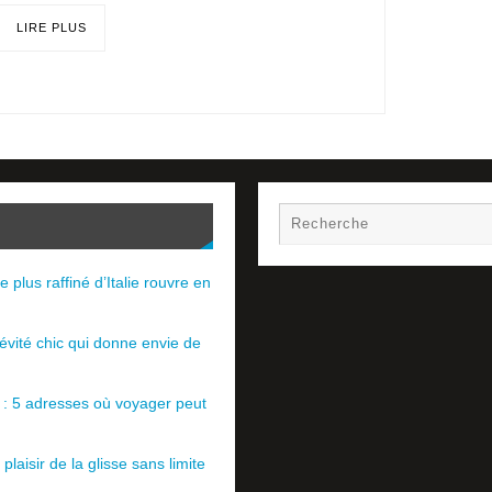
LIRE PLUS
e plus raffiné d’Italie rouvre en
évité chic qui donne envie de
e : 5 adresses où voyager peut
plaisir de la glisse sans limite