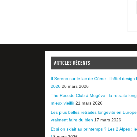
ARTICLES RÉCENTS
Il Sereno sur le lac de Côme : l’hôtel design l
2026
26 mars 2026
The Recode Club à Megève : la retraite long
mieux vieillir
21 mars 2026
Les plus belles retraites longévité en Europ
vraiment faire du bien
17 mars 2026
Et si on skiait au printemps ? Les 2 Alpes : le 
!
8 mars 2026