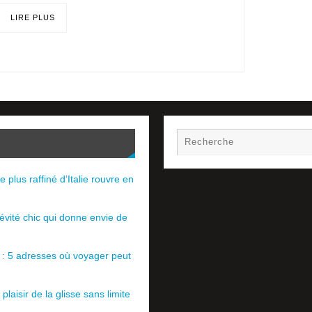
LIRE PLUS
e plus raffiné d’Italie rouvre en
évité chic qui donne envie de
e : 5 adresses où voyager peut
plaisir de la glisse sans limite