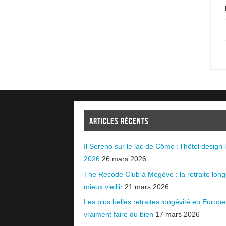
ARTICLES RÉCENTS
Il Sereno sur le lac de Côme : l’hôtel design l
2026
26 mars 2026
The Recode Club à Megève : la retraite long
mieux vieillir
21 mars 2026
Les plus belles retraites longévité en Europ
vraiment faire du bien
17 mars 2026