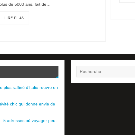
plus de 5000 ans, fait de…
LIRE PLUS
e plus raffiné d’Italie rouvre en
évité chic qui donne envie de
e : 5 adresses où voyager peut