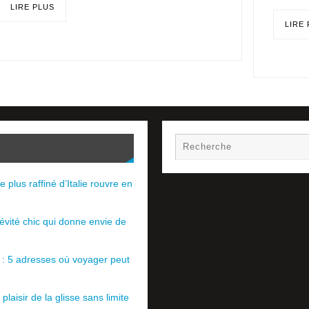
LIRE PLUS
LIRE
e plus raffiné d’Italie rouvre en
évité chic qui donne envie de
e : 5 adresses où voyager peut
plaisir de la glisse sans limite