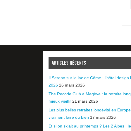
ARTICLES RÉCENTS
Il Sereno sur le lac de Côme : l’hôtel design l
2026
26 mars 2026
The Recode Club à Megève : la retraite long
mieux vieillir
21 mars 2026
Les plus belles retraites longévité en Europ
vraiment faire du bien
17 mars 2026
Et si on skiait au printemps ? Les 2 Alpes : le 