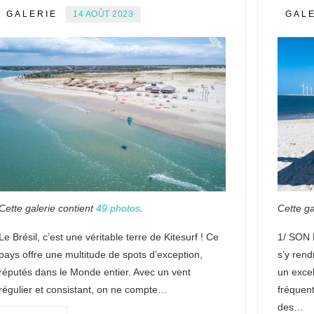
GALERIE
14 AOÛT 2023
GAL
Cette galerie contient
49 photos
.
Cette ga
Le Brésil, c’est une véritable terre de Kitesurf ! Ce
1/ SON 
pays offre une multitude de spots d’exception,
s’y rend
réputés dans le Monde entier. Avec un vent
un excel
régulier et consistant, on ne compte…
fréquent
des…