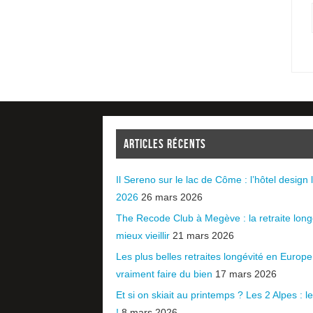
ARTICLES RÉCENTS
Il Sereno sur le lac de Côme : l’hôtel design l
2026
26 mars 2026
The Recode Club à Megève : la retraite long
mieux vieillir
21 mars 2026
Les plus belles retraites longévité en Europ
vraiment faire du bien
17 mars 2026
Et si on skiait au printemps ? Les 2 Alpes : le 
!
8 mars 2026