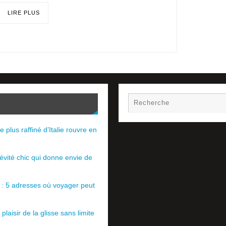
LIRE PLUS
e plus raffiné d’Italie rouvre en
évité chic qui donne envie de
e : 5 adresses où voyager peut
plaisir de la glisse sans limite