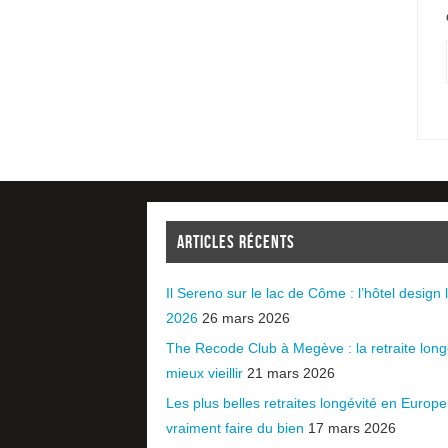
ARTICLES RÉCENTS
Il Sereno sur le lac de Côme : l’hôtel design l
2026
26 mars 2026
The Recode Club à Megève : la retraite long
mieux vieillir
21 mars 2026
Les plus belles retraites longévité en Europ
vraiment faire du bien
17 mars 2026