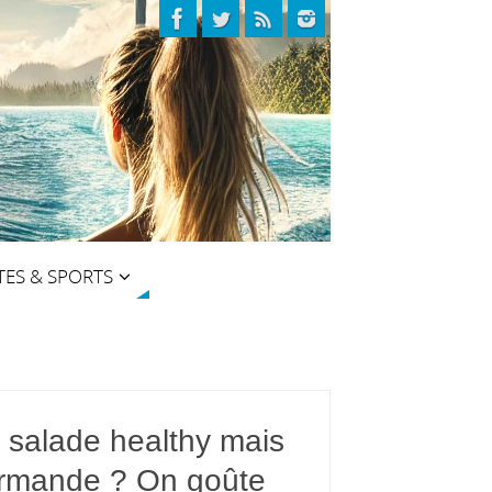
TES & SPORTS
 salade healthy mais
rmande ? On goûte