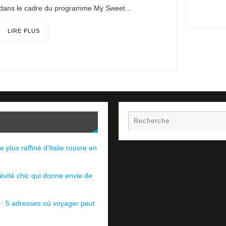
dans le cadre du programme My Sweet…
LIRE PLUS
e plus raffiné d’Italie rouvre en
évité chic qui donne envie de
e : 5 adresses où voyager peut