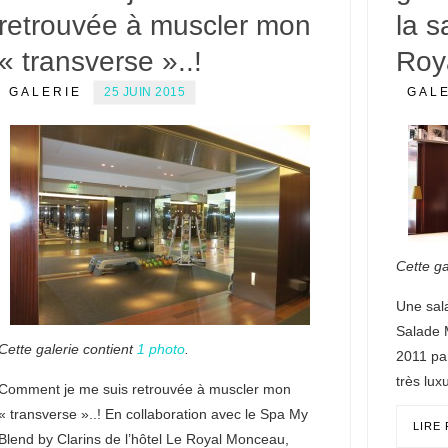
retrouvée à muscler mon
la 
« transverse »..!
Roy
GALERIE
25 JUIN 2015
GAL
Cette ga
Une sal
Salade 
Cette galerie contient
1 photo
.
2011 par
très lu
Comment je me suis retrouvée à muscler mon
« transverse »..! En collaboration avec le Spa My
LIRE
Blend by Clarins de l’hôtel Le Royal Monceau,