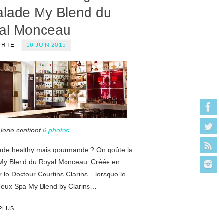
salade My Blend du
al Monceau
ERIE
16 JUIN 2015
lerie contient
6 photos
.
ade healthy mais gourmande ? On goûte la
My Blend du Royal Monceau. Créée en
 le Docteur Courtins-Clarins – lorsque le
xueux Spa My Blend by Clarins…
 PLUS