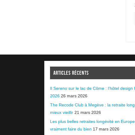
ARTICLES RÉCENTS
Il Sereno sur le lac de Côme : l’hôtel design l
2026
26 mars 2026
The Recode Club à Megève : la retraite long
mieux vieillir
21 mars 2026
Les plus belles retraites longévité en Europ
vraiment faire du bien
17 mars 2026