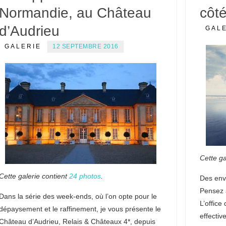
Normandie, au Château
côté
d’Audrieu
GAL
GALERIE
12 SEPTEMBRE 2016
Cette ga
Cette galerie contient
24 photos
.
Des envi
Pensez 
Dans la série des week-ends, où l’on opte pour le
L’office
dépaysement et le raffinement, je vous présente le
effectiv
Château d’Audrieu, Relais & Châteaux 4*, depuis