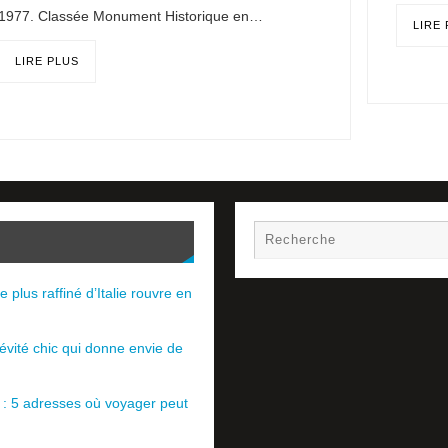
1977. Classée Monument Historique en…
LIRE
LIRE PLUS
e plus raffiné d’Italie rouvre en
évité chic qui donne envie de
e : 5 adresses où voyager peut