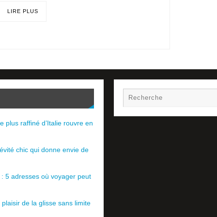
LIRE PLUS
e plus raffiné d’Italie rouvre en
évité chic qui donne envie de
e : 5 adresses où voyager peut
plaisir de la glisse sans limite