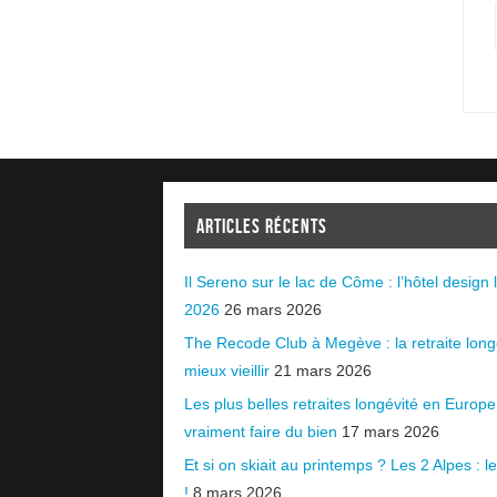
ARTICLES RÉCENTS
Il Sereno sur le lac de Côme : l’hôtel design l
2026
26 mars 2026
The Recode Club à Megève : la retraite long
mieux vieillir
21 mars 2026
Les plus belles retraites longévité en Europ
vraiment faire du bien
17 mars 2026
Et si on skiait au printemps ? Les 2 Alpes : le 
!
8 mars 2026