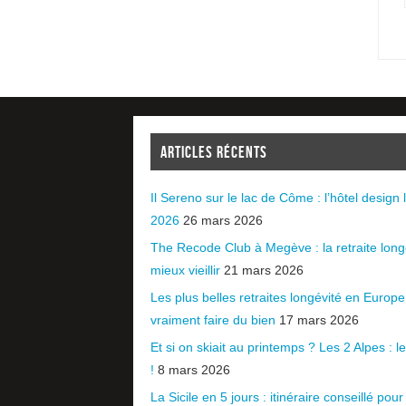
ARTICLES RÉCENTS
Il Sereno sur le lac de Côme : l’hôtel design l
2026
26 mars 2026
The Recode Club à Megève : la retraite long
mieux vieillir
21 mars 2026
Les plus belles retraites longévité en Europ
vraiment faire du bien
17 mars 2026
Et si on skiait au printemps ? Les 2 Alpes : le 
!
8 mars 2026
La Sicile en 5 jours : itinéraire conseillé pour