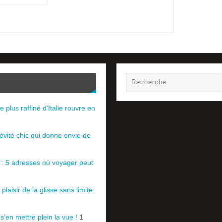
e plus raffiné d’Italie rouvre en
évité chic qui donne envie de
e : 5 adresses où voyager peut
plaisir de la glisse sans limite
 s’en mettre plein la vue !
1