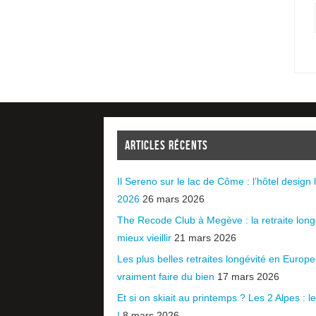
ARTICLES RÉCENTS
Il Sereno sur le lac de Côme : l’hôtel design l
2026
26 mars 2026
The Recode Club à Megève : la retraite long
mieux vieillir
21 mars 2026
Les plus belles retraites longévité en Europ
vraiment faire du bien
17 mars 2026
Et si on skiait au printemps ? Les 2 Alpes : le 
!
8 mars 2026