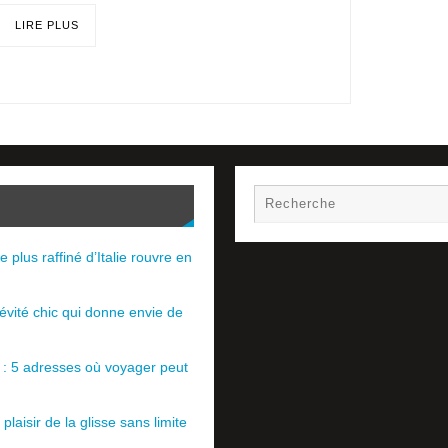
LIRE PLUS
e plus raffiné d’Italie rouvre en
évité chic qui donne envie de
e : 5 adresses où voyager peut
plaisir de la glisse sans limite