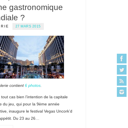
ne gastronomique
diale ?
ERIE
27 MARS 2015
lerie contient
6 photos
.
 tout cas bien l’intention de la capitale
e du jeu, qui pour la 9ème année
ive, inaugure le festival Vegas Uncork’d
appétit. Du 23 au 26…