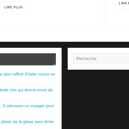
LIRE
LIRE PLUS
e plus raffiné d’Italie rouvre en
évité chic qui donne envie de
e : 5 adresses où voyager peut
plaisir de la glisse sans limite