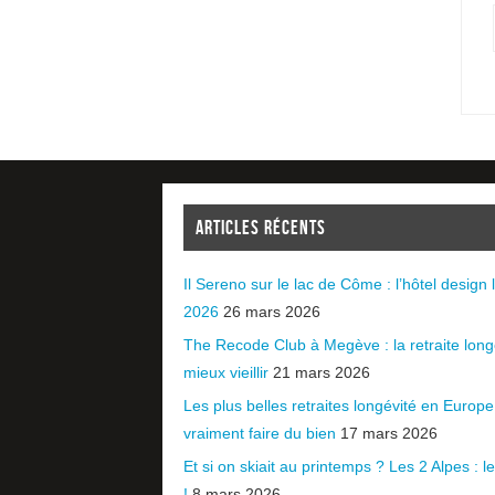
ARTICLES RÉCENTS
Il Sereno sur le lac de Côme : l’hôtel design l
2026
26 mars 2026
The Recode Club à Megève : la retraite long
mieux vieillir
21 mars 2026
Les plus belles retraites longévité en Europ
vraiment faire du bien
17 mars 2026
Et si on skiait au printemps ? Les 2 Alpes : le 
!
8 mars 2026