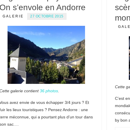
On s’envole en Andorre
scè
mon
GALERIE
27 OCTOBRE 2015
GAL
Cette ga
Cette galerie contient
36 photos
.
C’est en
Vous avez envie de vous échapper 3/4 jours ? Et
mondial
fuir les lieux touristiques ? Pensez Andorre : une
consécut
terre méconnue, qui a pourtant plus d’un tour dans
by bon 
son sac.…