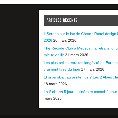
ARTICLES RÉCENTS
Il Sereno sur le lac de Côme : l’hôtel design l
2026
26 mars 2026
The Recode Club à Megève : la retraite long
mieux vieillir
21 mars 2026
Les plus belles retraites longévité en Europ
vraiment faire du bien
17 mars 2026
Et si on skiait au printemps ? Les 2 Alpes : le 
!
8 mars 2026
La Sicile en 5 jours : itinéraire conseillé pour
mars 2026