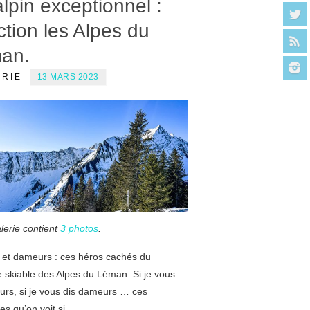
alpin exceptionnel :
ction les Alpes du
an.
ERIE
13 MARS 2023
lerie contient
3 photos
.
s et dameurs : ces héros cachés du
 skiable des Alpes du Léman. Si je vous
eurs, si je vous dis dameurs … ces
es qu’on voit si…