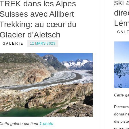
ski 
TREK dans les Alpes
dire
Suisses avec Allibert
Lém
Trekking: au cœur du
GAL
Glacier d’Aletsch
GALERIE
11 MARS 2023
Cette ga
Pisteur
domaine
dis pist
Cette galerie contient
1 photo
.
personn