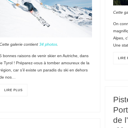
Cette ga
On conna
magnifiq
Alpes, c
Cette galerie contient
34 photos
.
Une sta
5 bonnes raisons de venir skier en Autriche, dans
LIRE
le Tyrol ! Préparez-vous à tomber amoureux de la
région, car s’il existe un paradis du ski en dehors
de nos…
LIRE PLUS
Pis
Por
de l