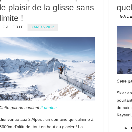
le plaisir de la glisse sans
quel
limite !
GAL
GALERIE
8 MARS 2026
Cette ga
Skier e
pourtant
Cette galerie contient
2 photos
.
domaines
Kayseri
Bienvenue aux 2 Alpes : un domaine qui culmine à
3600m d’altitude, tout en haut du glacier ! La
LIRE