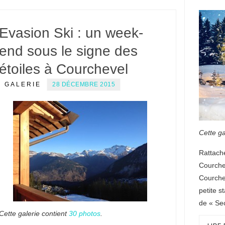
Evasion Ski : un week-
end sous le signe des
étoiles à Courchevel
GALERIE
28 DÉCEMBRE 2015
Cette ga
Rattaché
Courche
Courche
petite s
de « Se
Cette galerie contient
30 photos
.