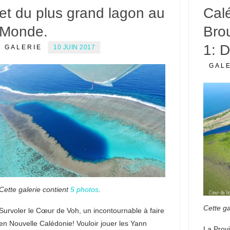
et du plus grand lagon au
Cal
Monde.
Bro
1: 
GALERIE
10 JUIN 2017
GAL
Cette galerie contient
5 photos
.
Cette ga
Survoler le Cœur de Voh, un incontournable à faire
en Nouvelle Calédonie! Vouloir jouer les Yann
La Prov