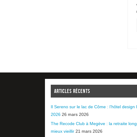
ARTICLES RÉCENTS
Il Sereno sur le lac de Côme : l’hôtel design l
2026
26 mars 2026
The Recode Club à Megève : la retraite long
mieux vieillir
21 mars 2026