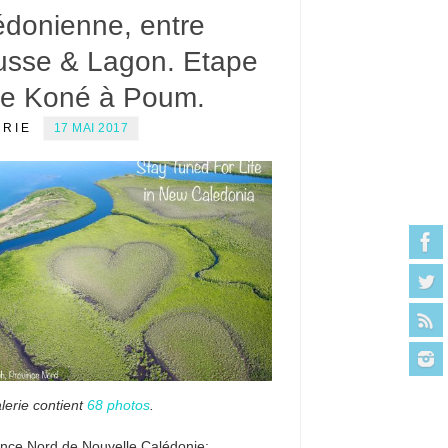
édonienne, entre
usse & Lagon. Etape
De Koné à Poum.
ERIE
17 MAI 2017
lerie contient
68 photos
.
ince Nord de Nouvelle Calédonie: