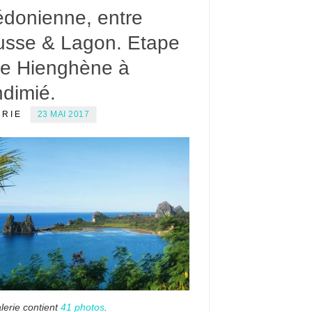
édonienne, entre
usse & Lagon. Etape
De Hienghène à
ndimié.
ERIE
23 MAI 2017
lerie contient
41 photos
.