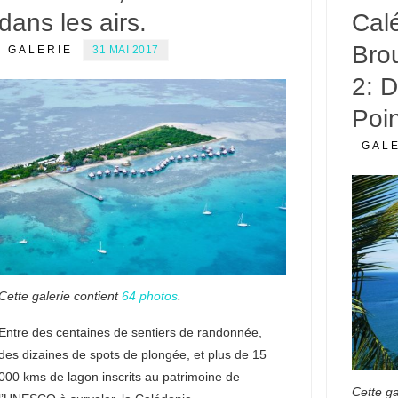
dans les airs.
Cal
Bro
GALERIE
31 MAI 2017
2: 
Poi
GAL
Cette galerie contient
64 photos
.
Entre des centaines de sentiers de randonnée,
des dizaines de spots de plongée, et plus de 15
000 kms de lagon inscrits au patrimoine de
Cette ga