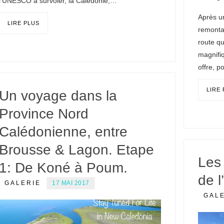
l’UNESCO à survoler, la Calédonie,…
Après u
LIRE PLUS
remonta
route qu
magnifi
offre, 
LIRE
Un voyage dans la
Province Nord
Calédonienne, entre
Brousse & Lagon. Etape
Les
1: De Koné à Poum.
de l
GALERIE
17 MAI 2017
GAL