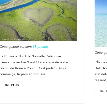
Cette galerie contient
68 photos
.
Cette ga
La Province Nord de Nouvelle Calédonie:
bienvenue au Far West ! 1ère étape de notre
L’Île de
circuit: de Koné à Poum. C’est parti ! « Alors
Définiti
comme ça, tu pars en brousse…
état dél
ressent
LIRE PLUS
LIRE