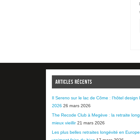
ARTICLES RÉCENTS
Il Sereno sur le lac de Côme : l’hôtel design l
2026
26 mars 2026
The Recode Club à Megève : la retraite long
mieux vieillir
21 mars 2026
Les plus belles retraites longévité en Europ
vraiment faire du bien
17 mars 2026