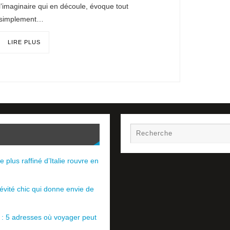
l’imaginaire qui en découle, évoque tout
simplement…
LIRE PLUS
e plus raffiné d’Italie rouvre en
évité chic qui donne envie de
e : 5 adresses où voyager peut