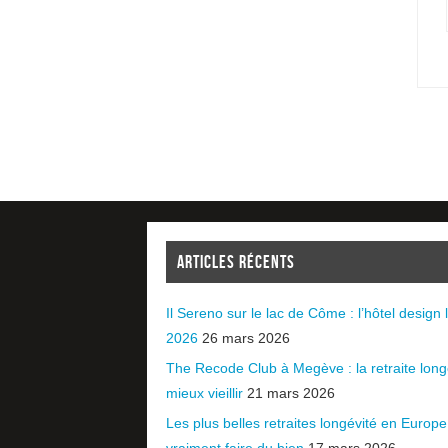
ARTICLES RÉCENTS
Il Sereno sur le lac de Côme : l’hôtel design l
2026
26 mars 2026
The Recode Club à Megève : la retraite long
mieux vieillir
21 mars 2026
Les plus belles retraites longévité en Europ
vraiment faire du bien
17 mars 2026