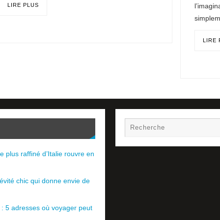
l’imagin
LIRE PLUS
simple
LIRE
e plus raffiné d’Italie rouvre en
évité chic qui donne envie de
e : 5 adresses où voyager peut