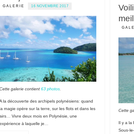
Voil
GALERIE
16 NOVEMBRE 2017
meil
GAL
Cette galerie contient
63 photos
.
A la découverte des archipels polynésiens: quand
la magie opère sur la terre, sur les flots et dans les
Cette ga
airs… Vivre deux mois en Polynésie, une
Il y a la
expérience à laquelle je…
Sous-le-