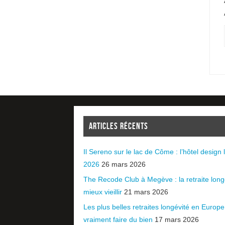
ARTICLES RÉCENTS
Il Sereno sur le lac de Côme : l’hôtel design l
2026
26 mars 2026
The Recode Club à Megève : la retraite long
mieux vieillir
21 mars 2026
Les plus belles retraites longévité en Europ
vraiment faire du bien
17 mars 2026