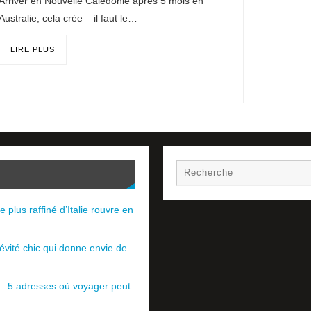
Arriver en Nouvelle Calédonie après 5 mois en
Australie, cela crée – il faut le…
LIRE PLUS
e plus raffiné d’Italie rouvre en
évité chic qui donne envie de
e : 5 adresses où voyager peut