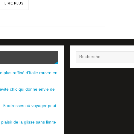
LIRE PLUS
e plus raffiné d’Italie rouvre en
évité chic qui donne envie de
e : 5 adresses où voyager peut
plaisir de la glisse sans limite