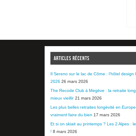
ARTICLES RÉCENTS
Il Sereno sur le lac de Côme : l’hôtel design l
2026
26 mars 2026
The Recode Club à Megève : la retraite long
mieux vieillir
21 mars 2026
Les plus belles retraites longévité en Europ
vraiment faire du bien
17 mars 2026
Et si on skiait au printemps ? Les 2 Alpes : le 
!
8 mars 2026