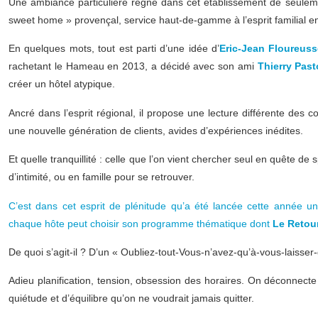
Une ambiance particulière règne dans cet établissement de seul
sweet home » provençal, service haut-de-gamme à l’esprit familial en
En quelques mots, tout est parti d’une idée d’
Eric-Jean Floureus
rachetant le Hameau en 2013, a décidé avec son ami
Thierry Past
créer un hôtel atypique.
Ancré dans l’esprit régional, il propose une lecture différente des c
une nouvelle génération de clients, avides d’expériences inédites.
Et quelle tranquillité : celle que l’on vient chercher seul en quête de 
d’intimité, ou en famille pour se retrouver.
C’est dans cet esprit de plénitude qu’a été lancée cette année u
chaque hôte peut choisir son programme thématique dont
Le Retour
De quoi s’agit-il ? D’un « Oubliez-tout-Vous-n’avez-qu’à-vous-laisser-g
Adieu planification, tension, obsession des horaires. On déconnect
quiétude et d’équilibre qu’on ne voudrait jamais quitter.