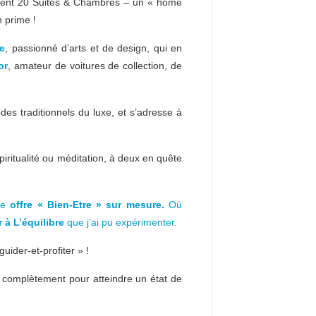
ement 20 Suites & Chambres – un « home
 prime !
se
, passionné d’arts et de design, qui en
or
, amateur de voitures de collection, de
odes traditionnels du luxe, et s’adresse à
spiritualité ou méditation, à deux en quête
ne
offre « Bien-Etre » sur mesure.
Où
 à L’équilibre
que j’ai pu expérimenter.
uider-et-profiter » !
e complètement pour atteindre un état de