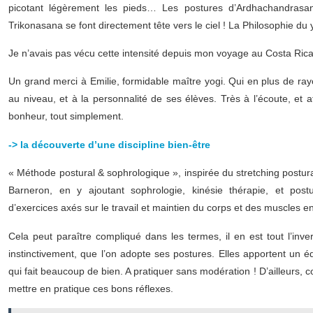
picotant légèrement les pieds… Les postures d’Ardhachandrasa
Trikonasana se font directement tête vers le ciel ! La Philosophie d
Je n’avais pas vécu cette intensité depuis mon voyage au Costa Rica,
Un grand merci à Emilie, formidable maître yogi. Qui en plus de ray
au niveau, et à la personnalité de ses élèves. Très à l’écoute, e
bonheur, tout simplement.
-> la découverte d’une discipline bien-être
« Méthode postural & sophrologique », inspirée du stretching postur
Barneron, en y ajoutant sophrologie, kinésie thérapie, et po
d’exercices axés sur le travail et maintien du corps et des muscles e
Cela peut paraître compliqué dans les termes, il en est tout l’inve
instinctivement, que l’on adopte ses postures. Elles apportent un é
qui fait beaucoup de bien. A pratiquer sans modération ! D’ailleurs, 
mettre en pratique ces bons réflexes.