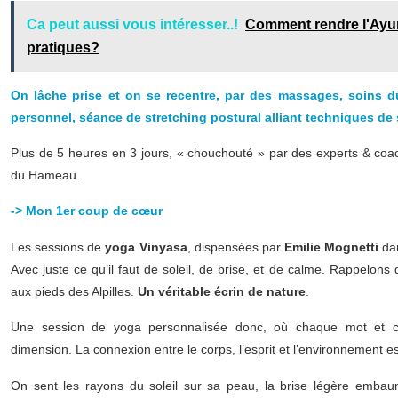
Ca peut aussi vous intéresser..!
Comment rendre l'Ayur
pratiques?
On lâche prise et on se recentre, par des massages, soins d
personnel, séance de stretching postural alliant techniques de 
Plus de 5 heures en 3 jours, « chouchouté » par des experts & coa
du Hameau.
-> Mon 1er coup de
cœur
Les sessions de
yoga Vinyasa
, dispensées par
Emilie Mognetti
dan
Avec juste ce qu’il faut de soleil, de brise, et de calme. Rappelons 
aux pieds des Alpilles.
Un véritable écrin de nature
.
Une session de yoga personnalisée donc, où chaque mot et ch
dimension. La connexion entre le corps, l’esprit et l’environnement es
On sent les rayons du soleil sur sa peau, la brise légère embauma