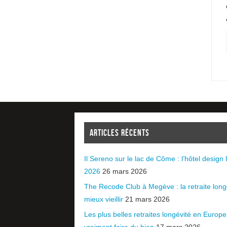
ARTICLES RÉCENTS
Il Sereno sur le lac de Côme : l’hôtel design l
2026
26 mars 2026
The Recode Club à Megève : la retraite long
mieux vieillir
21 mars 2026
Les plus belles retraites longévité en Europ
vraiment faire du bien
17 mars 2026