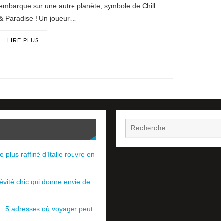
embarque sur une autre planète, symbole de Chill
& Paradise ! Un joueur…
LIRE PLUS
e plus raffiné d’Italie rouvre en
évité chic qui donne envie de
e : 5 adresses où voyager peut