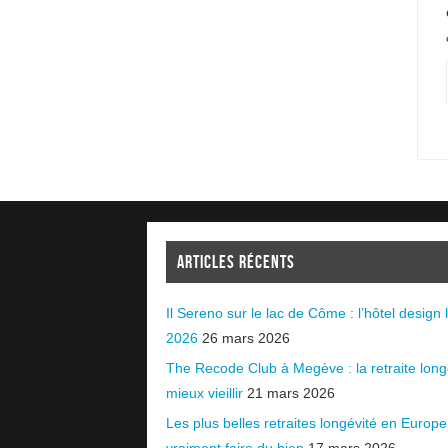
ARTICLES RÉCENTS
Il Sereno sur le lac de Côme : l’hôtel design l
2026
26 mars 2026
The Recode Club à Megève : la retraite long
mieux vieillir
21 mars 2026
Les plus belles retraites longévité en Europ
vraiment faire du bien
17 mars 2026