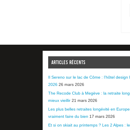
ARTICLES RÉCENTS
Il Sereno sur le lac de Côme : l’hôtel design l
2026
26 mars 2026
The Recode Club à Megève : la retraite long
mieux vieillir
21 mars 2026
Les plus belles retraites longévité en Europ
vraiment faire du bien
17 mars 2026
Et si on skiait au printemps ? Les 2 Alpes : le 