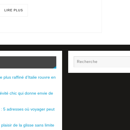
LIRE PLUS
e plus raffiné d’Italie rouvre en
évité chic qui donne envie de
e : 5 adresses où voyager peut
plaisir de la glisse sans limite