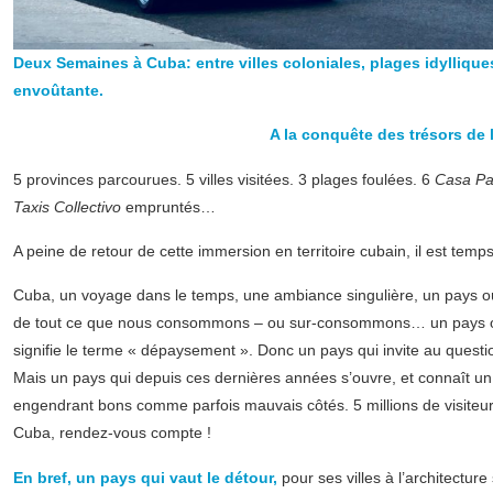
Deux Semaines à Cuba: entre villes coloniales, plages idylliqu
envoûtante.
A la conquête des trésors de l’
5 provinces parcourues. 5 villes visitées. 3 plages foulées. 6
Casa Par
Taxis Collectivo
empruntés…
A peine de retour de cette immersion en territoire cubain, il est temp
Cuba, un voyage dans le temps, une ambiance singulière, un pays o
de tout ce que nous consommons – ou sur-consommons… un pays où
signifie le terme « dépaysement ». Donc un pays qui invite au quest
Mais un pays qui depuis ces dernières années s’ouvre, et connaît u
engendrant bons comme parfois mauvais côtés. 5 millions de visiteu
Cuba, rendez-vous compte !
En bref, un pays qui vaut le détour,
pour ses villes à l’architecture