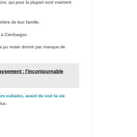
ins, qui pour la plupart sont vraiment
bre de leur famille.
à Cienfuegos.
ai pu rester dormir par manque de
aysement : l'incontournable
ors cubains, avant de voir la vie
lus.