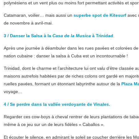
polynésiens et un vent plus ou moins fort permettant activités et spor
Catamaran, voilier… mais aussi un
superbe spot de Kitesurf
avec 
de novembre à avril-mai.
3 / Danser la Salsa à la
Casa de la Musica
à Trinidad
.
Après une journée à déambuler dans les rues pavées et colorées de cet
nation cubaine : danser la salsa à Cuba est un incontournable !
Trinidad, dont le charme et l’architecture lui ont valu d’être classée 
maisons autrefois habitées par de riches colons ont gardé en majorité 
ruelles pavées, formant un étonnant labyrinthe autour de la
Plaza M
voyage…
4 / Se perdre dans la vallée verdoyante de Vinales.
Regarder ces cow-boys à cheval rentrer de leurs plantations de tabac
même à ce jeu sur un de leurs fidèles « Caballos ».
Et écouter le silence, en admirant le soleil se coucher derrière les