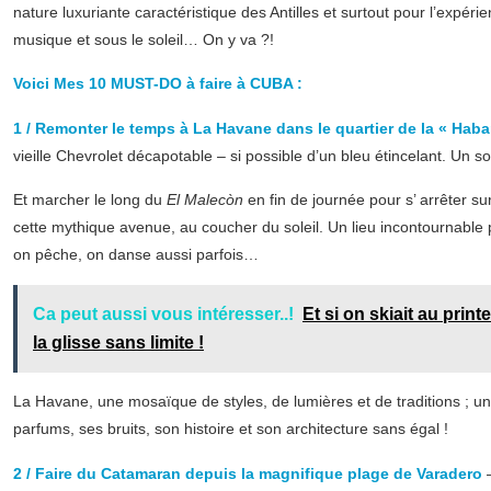
nature luxuriante caractéristique des Antilles et surtout pour l’expérien
musique et sous le soleil… On y va ?!
Voici Mes 10 MUST-DO à faire à CUBA :
1 / Remonter le temps à La Havane dans le quartier de la « Haba
vieille Chevrolet décapotable – si possible d’un bleu étincelant. Un so
Et marcher le long du
El Malecòn
en fin de journée pour s’ arrêter s
cette mythique avenue, au coucher du soleil. Un lieu incontournable
on pêche, on danse aussi parfois…
Ca peut aussi vous intéresser..!
Et si on skiait au print
la glisse sans limite !
La Havane, une mosaïque de styles, de lumières et de traditions ; u
parfums, ses bruits, son histoire et son architecture sans égal !
2 / Faire du Catamaran depuis la magnifique plage de Varadero
–