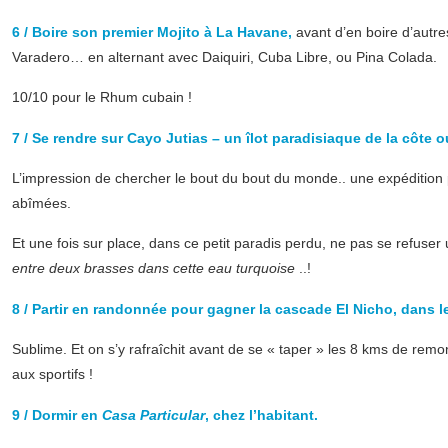
6 / Boire son premier Mojito à La Havane,
avant d’en boire d’autre
Varadero… en alternant avec Daiquiri, Cuba Libre, ou Pina Colada.
10/10 pour le Rhum cubain !
7 / Se rendre sur Cayo Jutias – un îlot paradisiaque de la côte o
L’impression de chercher le bout du bout du monde.. une expédition p
abîmées.
Et une fois sur place, dans ce petit paradis perdu, ne pas se refuser 
entre deux brasses dans cette eau turquoise
..!
8 / Partir en randonnée pour gagner la cascade El Nicho, dans l
Sublime. Et on s’y rafraîchit avant de se « taper » les 8 kms de remo
aux sportifs !
9 / Dormir en
Casa Particular
, chez l’habitant.