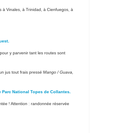
s à Vinales, à Trinidad, à Cienfuegos, à
uest.
our y parvenir tant les routes sont
un jus tout frais pressé
Mango / Guava,
e Parc National Topes de Collantes.
ntée ! Attention : randonnée réservée