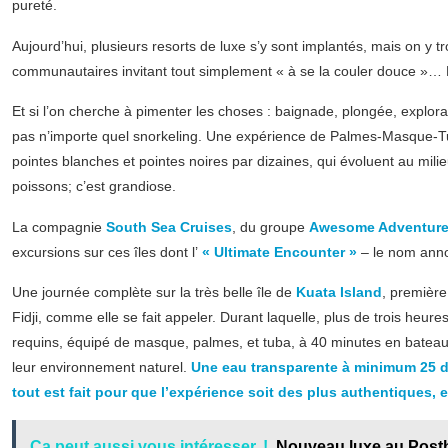
pureté.
Aujourd’hui, plusieurs resorts de luxe s’y sont implantés, mais on y t
communautaires invitant tout simplement « à se la couler douce »… B
Et si l’on cherche à pimenter les choses : baignade, plongée, explor
pas n’importe quel snorkeling. Une expérience de Palmes-Masque-Tub
pointes blanches et pointes noires par dizaines, qui évoluent au mil
poissons; c’est grandiose.
La compagnie
South Sea Cruises
, du groupe
Awesome Adventures
excursions sur ces îles dont l’
« Ultimate Encounter »
– le nom anno
Une journée complète sur la très belle île de
Kuata Island
, première
Fidji, comme elle se fait appeler. Durant laquelle, plus de trois heu
requins, équipé de masque, palmes, et tuba, à 40 minutes en bateau d
leur environnement naturel.
Une eau transparente à minimum 25 d
tout est fait pour que l’expérience soit des plus authentiques, e
Ca peut aussi vous intéresser..!
Nouveau luxe au Posth