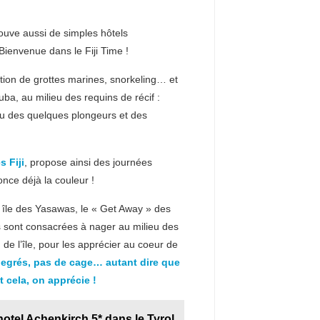
rouve aussi de simples hôtels
ienvenue dans le Fiji Time !
ation de grottes marines, snorkeling… et
a, au milieu des requins de récif :
ieu des quelques plongeurs et des
 Fiji
, propose ainsi des journées
nce déjà la couleur !
 île des Yasawas, le « Get Away » des
res sont consacrées à nager au milieu des
e l’île, pour les apprécier au coeur de
egrés, pas de cage… autant dire que
t cela, on apprécie !
otel Achenkirch 5* dans le Tyrol