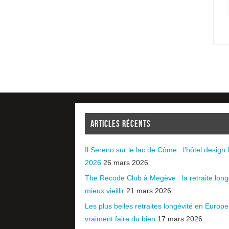
ARTICLES RÉCENTS
Il Sereno sur le lac de Côme : l’hôtel design l
2026
26 mars 2026
The Recode Club à Megève : la retraite long
mieux vieillir
21 mars 2026
Les plus belles retraites longévité en Europ
vraiment faire du bien
17 mars 2026