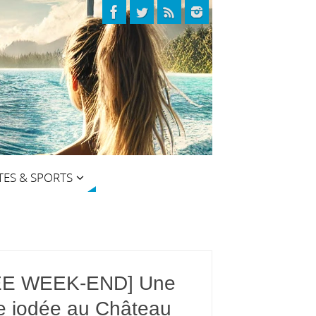
TES & SPORTS
EE WEEK-END] Une
ée iodée au Château