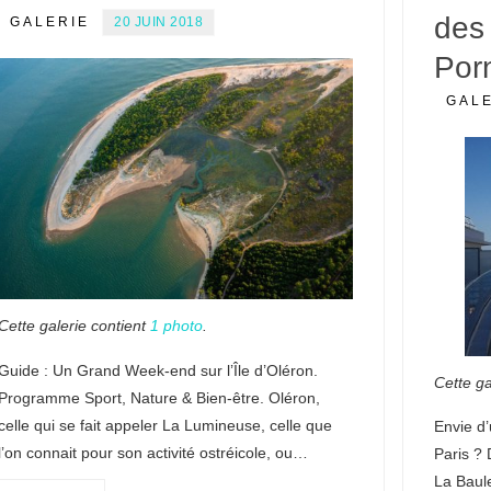
des 
GALERIE
20 JUIN 2018
Por
GAL
Cette galerie contient
1 photo
.
Guide : Un Grand Week-end sur l’Île d’Oléron.
Cette ga
Programme Sport, Nature & Bien-être. Oléron,
celle qui se fait appeler La Lumineuse, celle que
Envie d
l’on connait pour son activité ostréicole, ou…
Paris ? 
La Baul