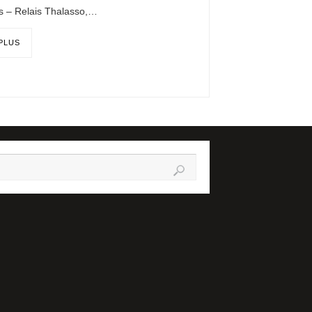
es – Relais Thalasso,…
 PLUS