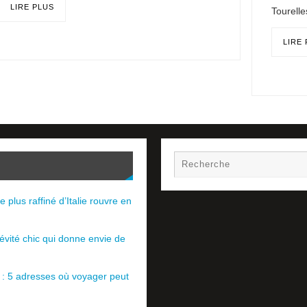
LIRE PLUS
Tourell
LIRE
e plus raffiné d’Italie rouvre en
évité chic qui donne envie de
e : 5 adresses où voyager peut