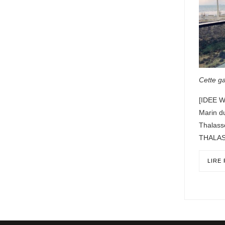
Cette ga
[IDEE W
Marin du
Thalass
THALAS
LIRE