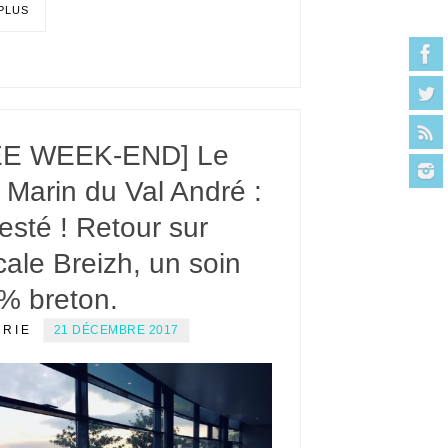
 PLUS
EE WEEK-END] Le
 Marin du Val André :
 testé ! Retour sur
cale Breizh, un soin
% breton.
ERIE
21 DÉCEMBRE 2017