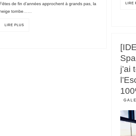
Fêtes de fin d’années approchent à grands pas, la
LIRE
neige tombe……
LIRE PLUS
[ID
Spa
j’ai
l’Es
100
GAL