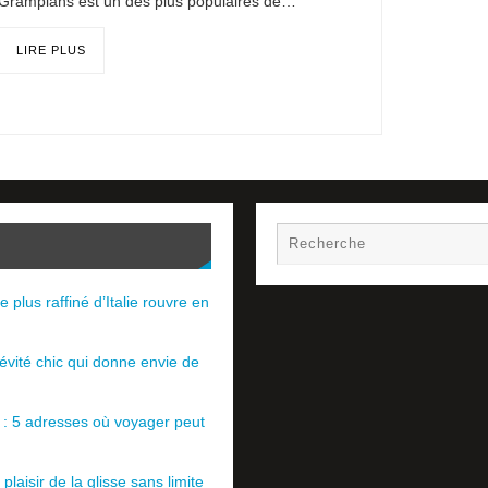
Grampians est un des plus populaires de…
LIRE PLUS
e plus raffiné d’Italie rouvre en
évité chic qui donne envie de
e : 5 adresses où voyager peut
plaisir de la glisse sans limite