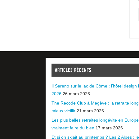
ARTICLES RÉCENTS
Il Sereno sur le lac de Côme : l’hôtel design l
2026
26 mars 2026
The Recode Club à Megève : la retraite long
mieux vieillir
21 mars 2026
Les plus belles retraites longévité en Europ
vraiment faire du bien
17 mars 2026
Et si on skiait au printemps ? Les 2 Alpes : le 