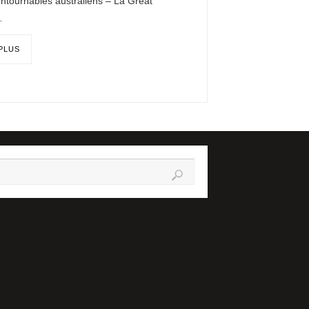
ntournables australiens – La Great
…
 PLUS