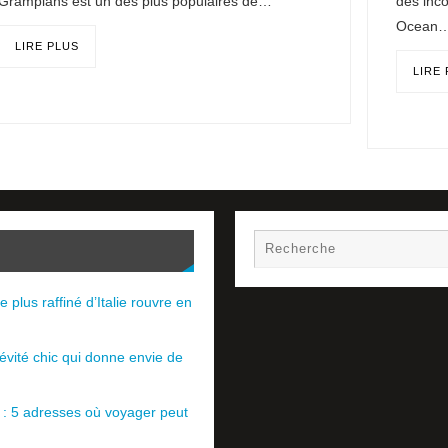
Grampians est un des plus populaires de…
des inco
Ocean
LIRE PLUS
LIRE
e plus raffiné d’Italie rouvre en
évité chic qui donne envie de
e : 5 adresses où voyager peut