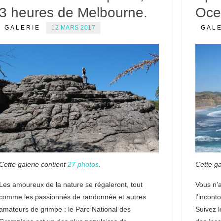
3 heures de Melbourne.
Oce
GALERIE
12 MARS 2017
GAL
Cette galerie contient
27 photos
.
Cette ga
Les amoureux de la nature se régaleront, tout
Vous n’a
comme les passionnés de randonnée et autres
l’incon
amateurs de grimpe : le Parc National des
Suivez l