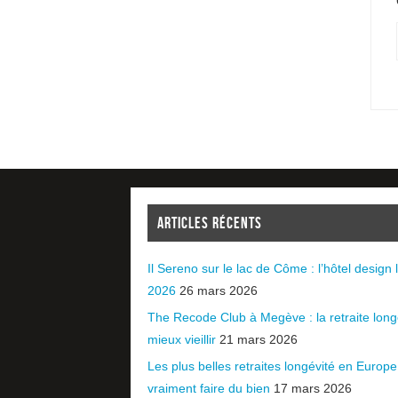
ARTICLES RÉCENTS
Il Sereno sur le lac de Côme : l’hôtel design l
2026
26 mars 2026
The Recode Club à Megève : la retraite long
mieux vieillir
21 mars 2026
Les plus belles retraites longévité en Europ
vraiment faire du bien
17 mars 2026