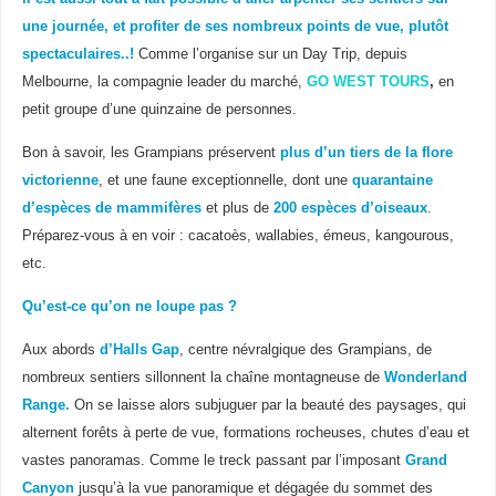
une journée, et profiter de ses nombreux points de vue, plutôt
spectaculaires..!
Comme l’organise sur un Day Trip, depuis
Melbourne, la compagnie leader du marché,
GO WEST TOURS
,
en
petit groupe d’une quinzaine de personnes.
Bon à savoir, les Grampians préservent
plus d’un tiers de la flore
victorienne
, et une faune exceptionnelle, dont une
quarantaine
d’espèces de mammifères
et plus de
200 espèces d’oiseaux
.
Préparez-vous à en voir : cacatoès, wallabies, émeus, kangourous,
etc.
Qu’est-ce qu’on ne loupe pas ?
Aux abords
d’Halls Gap
, centre névralgique des Grampians, de
nombreux sentiers sillonnent la chaîne montagneuse de
Wonderland
Range.
On se laisse alors subjuguer par la beauté des paysages, qui
alternent forêts à perte de vue, formations rocheuses, chutes d’eau et
vastes panoramas. Comme le treck passant par l’imposant
Grand
Canyon
jusqu’à la vue panoramique et dégagée du sommet des