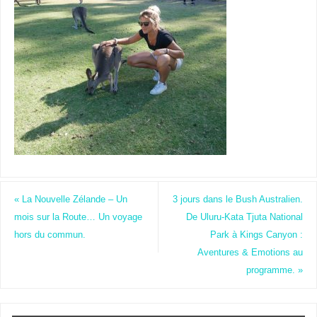
«
La Nouvelle Zélande – Un
3 jours dans le Bush Australien.
mois sur la Route… Un voyage
De Uluru-Kata Tjuta National
hors du commun.
Park à Kings Canyon :
Aventures & Emotions au
programme.
»