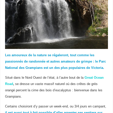
Les amoureux de la nature se régaleront, tout comme les
passionnés de randonnée et autres amateurs de grimpe : le Parc
National des Grampians est un des plus populaires de Victoria.
Situé dans le Nord Ouest de l’état, à l’autre bout de la
Great Ocean
Road
,
se dresse un vaste massif naturel où des crêtes de grès
orangé percent la cime des bois d’eucalyptus : bienvenue dans les
Grampians.
Certains choisiront d’y passer un week-end, ou 3/4 jours en campant,
il est aussi tout à fait possible d’aller arpenter ses sentiers sur