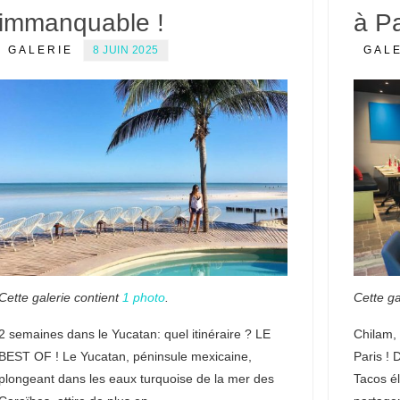
immanquable !
à Pa
GALERIE
8 JUIN 2025
GAL
Cette galerie contient
1 photo
.
Cette ga
2 semaines dans le Yucatan: quel itinéraire ? LE
Chilam, 
BEST OF ! Le Yucatan, péninsule mexicaine,
Paris ! 
plongeant dans les eaux turquoise de la mer des
Tacos é