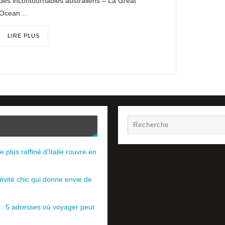
des incontournables australiens – La Great
Ocean…
LIRE PLUS
e plus raffiné d’Italie rouvre en
évité chic qui donne envie de
e : 5 adresses où voyager peut