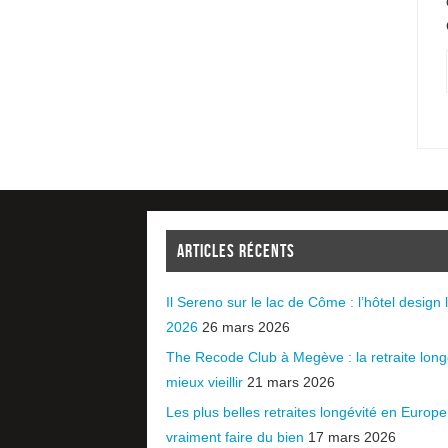
ARTICLES RÉCENTS
Il Sereno sur le lac de Côme : l’hôtel design l
2026
26 mars 2026
The Recode Club à Megève : la retraite long
mieux vieillir
21 mars 2026
Les plus belles retraites longévité en Europ
vraiment faire du bien
17 mars 2026