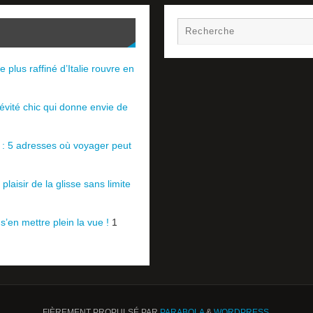
e plus raffiné d’Italie rouvre en
évité chic qui donne envie de
e : 5 adresses où voyager peut
plaisir de la glisse sans limite
 s’en mettre plein la vue !
1
FIÈREMENT PROPULSÉ PAR
PARABOLA
&
WORDPRESS.