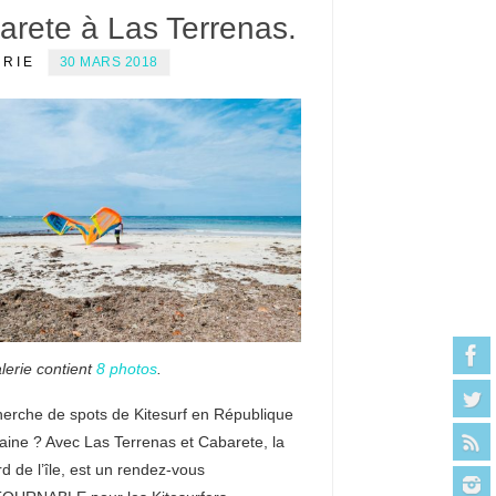
arete à Las Terrenas.
ERIE
30 MARS 2018
lerie contient
8 photos
.
herche de spots de Kitesurf en République
aine ? Avec Las Terrenas et Cabarete, la
d de l’île, est un rendez-vous