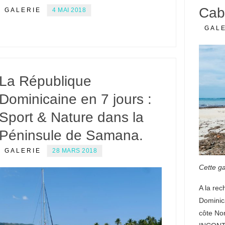
Cab
GALERIE
4 MAI 2018
GAL
La République
Dominicaine en 7 jours :
Sport & Nature dans la
Péninsule de Samana.
GALERIE
28 MARS 2018
Cette ga
A la rec
Dominic
côte Nor