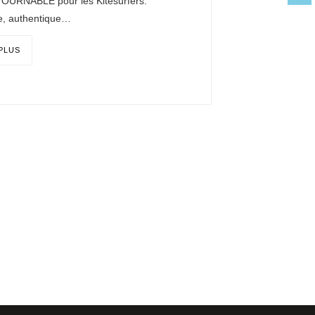
URNABLE pour les Kitesurfers.
, authentique…
 PLUS