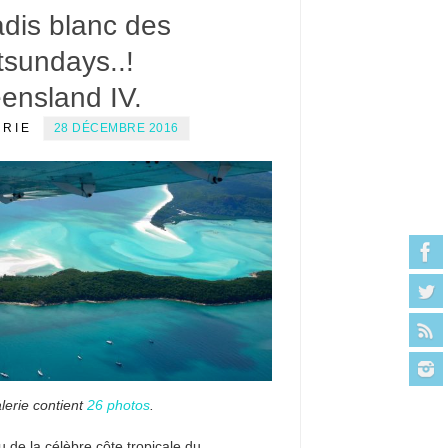
adis blanc des
tsundays..!
ensland IV.
ERIE
28 DÉCEMBRE 2016
lerie contient
26 photos
.
u de la célèbre côte tropicale du