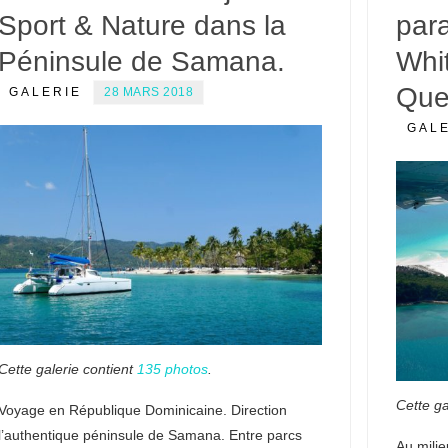
Sport & Nature dans la
par
Péninsule de Samana.
Whi
Que
GALERIE
28 MARS 2018
GAL
Cette galerie contient
135 photos
.
Cette ga
Voyage en République Dominicaine. Direction
l’authentique péninsule de Samana. Entre parcs
Au milie