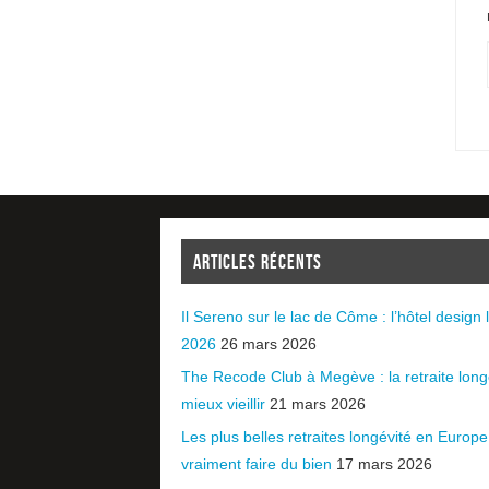
ARTICLES RÉCENTS
Il Sereno sur le lac de Côme : l’hôtel design l
2026
26 mars 2026
The Recode Club à Megève : la retraite long
mieux vieillir
21 mars 2026
Les plus belles retraites longévité en Europ
vraiment faire du bien
17 mars 2026