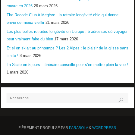
rouvre en 2026
26 mars 2026
The Recode Club à Megève : la retraite longévité chic qui donne
envie de mieux vieillir
21 mars 2026
Les plus belles retraites longévité en Europe : 5 adresses où voyager
peut vraiment faire du bien
17 mars 2026
Et si on skiait au printemps ? Les 2 Alpes : le plaisir de la glisse sans
limite !
8 mars 2026
La Sicile en 5 jours : itinéraire conseillé pour s’en mettre plein la vue !
1 mars 2026
FIÈREMENT PROPULSÉ PAR
PARABOLA
&
WORDPRESS.